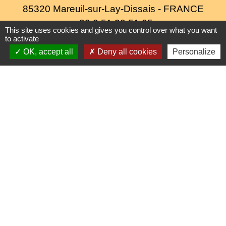
85320 Mareuil-sur-Lay-Dissais - FRANCE
+33 2 51 30 51 05
This site uses cookies and gives you control over what you want
to activate
Contact par formulaire
OK, accept all
Deny all cookies
Personalize
Liens
Fiefs Vendéens
Parc naturel régional du Marais poitevin
Vigicrues
Géorisques
Mentions légales
-
Politique de confidentialité
-
Accessibilité
-
Plan du site
-