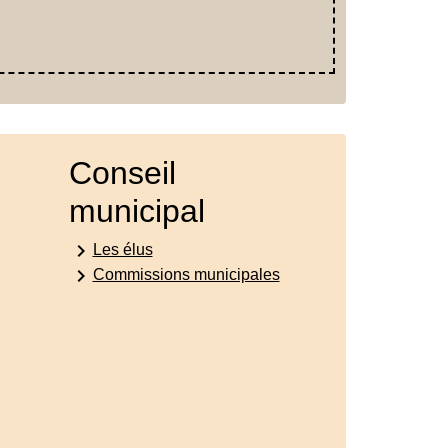
Conseil
municipal
keyboard_arrow_right
Les élus
keyboard_arrow_right
Commissions municipales