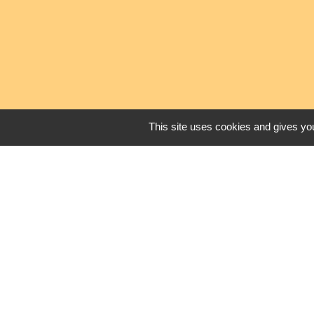
This site uses cookies and gives you
Fiefs Vendéens
Parc naturel rég
Vigicrues
Géorisques
Mentions légales
-
Poli