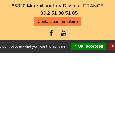
85320 Mareuil-sur-Lay-Dissais - FRANCE
+33 2 51 30 51 05
Contact par formulaire
 control over what you want to activate
OK, accept all
Liens
ional du Marais poitevin
tique de confidentialité
-
Accessibilité
-
Plan du site