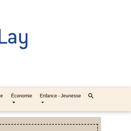
search
re
Économie
Enfance - Jeunesse