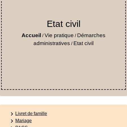
Etat civil
Accueil
Vie pratique
Démarches
/
/
administratives
Etat civil
/
keyboard_arrow_right
Livret de famille
keyboard_arrow_right
Mariage