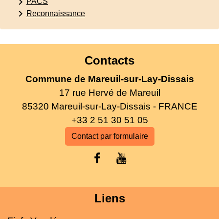
keyboard_arrow_right
PACS
keyboard_arrow_right
Reconnaissance
Contacts
Commune de Mareuil-sur-Lay-Dissais
17 rue Hervé de Mareuil
85320 Mareuil-sur-Lay-Dissais - FRANCE
+33 2 51 30 51 05
Contact par formulaire
Liens