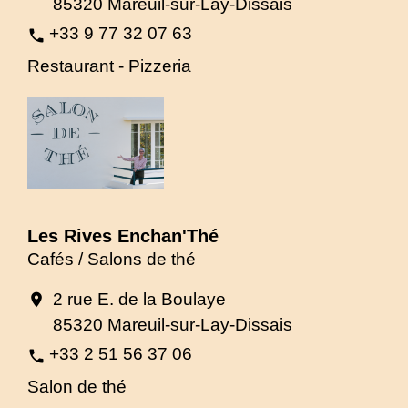
85320 Mareuil-sur-Lay-Dissais
+33 9 77 32 07 63
phone
Restaurant - Pizzeria
Les Rives Enchan'Thé
Cafés / Salons de thé
2 rue E. de la Boulaye
location_on
85320 Mareuil-sur-Lay-Dissais
+33 2 51 56 37 06
phone
Salon de thé