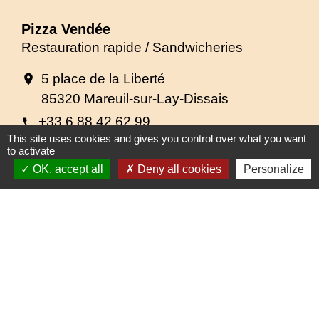
Pizza Vendée
Restauration rapide / Sandwicheries
5 place de la Liberté
location_on
85320 Mareuil-sur-Lay-Dissais
+33 6 88 42 62 99
phone
This site uses cookies and gives you control over what you want
Distributeur de pizzas
to activate
OK, accept all
Deny all cookies
Personalize
1
-
2
Contacts
Commune de Mareuil-sur-Lay-Dissais
17 rue Hervé de Mareuil