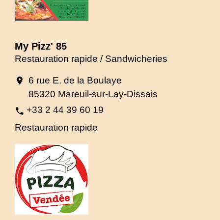
My Pizz' 85
Restauration rapide / Sandwicheries
6 rue E. de la Boulaye
location_on
85320 Mareuil-sur-Lay-Dissais
+33 2 44 39 60 19
phone
Restauration rapide